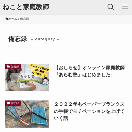
ねこと家庭教師
ホーム
備忘録
備忘録
– category –
【おしらせ】オンライン家庭教師
備忘録
『あらむ塾』はじめました♪
２０２２年もペーパーブランクス
備忘録
の手帳でモチベーションを上げて
いく話