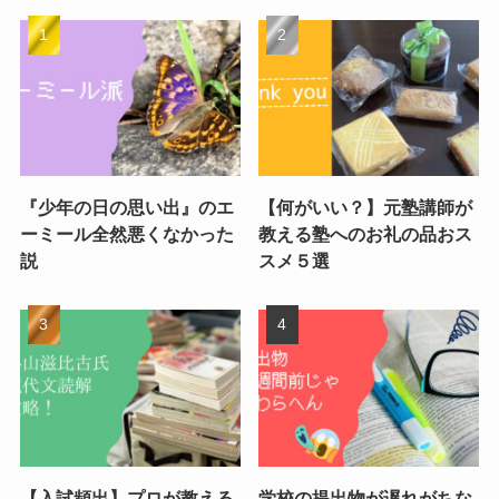
『少年の日の思い出』のエ
【何がいい？】元塾講師が
ーミール全然悪くなかった
教える塾へのお礼の品おス
説
スメ５選
【入試頻出】プロが教える
学校の提出物が遅れがちな