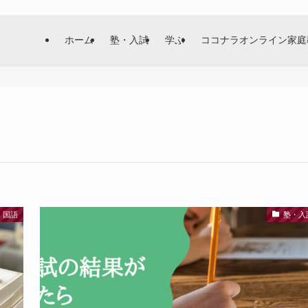
ホーム
塾・入試
学ぶ
ココナラオンライン家庭
国語
塾・入