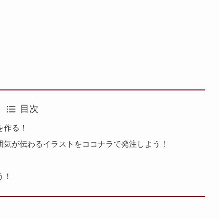
目次
を作る！
囲気が伝わるイラストをココナラで発注しよう！
う！