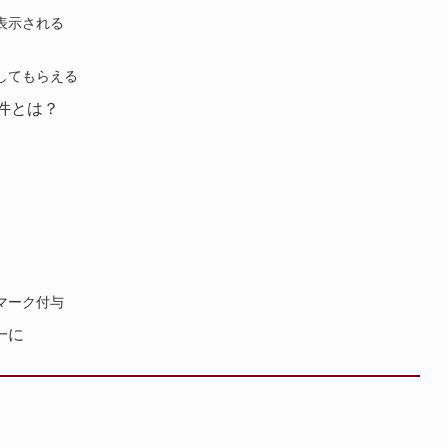
表示される
してもらえる
件とは？
マーク付与
一に